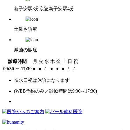
新子安駅3分
京急新子安駅4分
土曜も診療
滅菌の徹底
診療時間
月
火
水
木
金
土
日
祝
09:30 ～ 17:30
●
●
/
●
●
●
/
/
※水日祝は休診になります
(WEB予約のみ／診療時間は9:30～17:30)