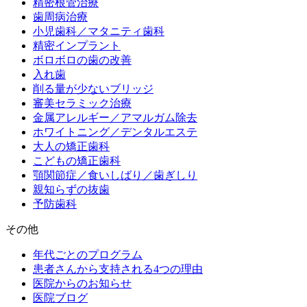
精密根管治療
歯周病治療
小児歯科／マタニティ歯科
精密インプラント
ボロボロの歯の改善
入れ歯
削る量が少ないブリッジ
審美セラミック治療
金属アレルギー／アマルガム除去
ホワイトニング／デンタルエステ
大人の矯正歯科
こどもの矯正歯科
顎関節症／食いしばり／歯ぎしり
親知らずの抜歯
予防歯科
その他
年代ごとのプログラム
患者さんから支持される4つの理由
医院からのお知らせ
医院ブログ