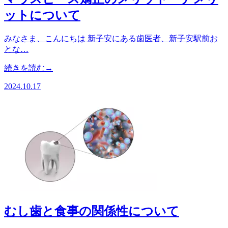
ットについて
みなさま、こんにちは 新子安にある歯医者、新子安駅前お
とな…
続きを読む→
2024.10.17
むし歯と食事の関係性について